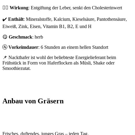
👍🏻
Wirkung
: Entgiftung der Leber, senkt den Cholesterinwert
✔️
Enthält
: Mineralstoffe, Kalcium, Kieselsäure, Pantothensäure,
Eiweiß, Zink, Eisen, Vitamin B1, B2, E und H
😋
Geschmack
: herb
🚰
Vorkeimdauer
: 6 Stunden an einem hellen Standort
📌 Nackthafer ist wohl der beliebteste Energielieferant beim
Frühstück in Form von Haferflocken als Müsli, Shake oder
Smoothiezutat.
Anbau von Gräsern
Frisches, duftendes, junges Gras – jeden Tag.