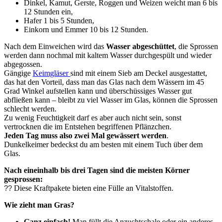
Dinkel, Kamut, Gerste, Roggen und Weizen weicht man 6 bis
12 Stunden ein,
Hafer 1 bis 5 Stunden,
Einkorn und Emmer 10 bis 12 Stunden.
Nach dem Einweichen wird das
Wasser abgeschüttet
, die Sprossen
werden dann nochmal mit kaltem Wasser durchgespült und wieder
abgegossen.
Gängige
Keimgläser
sind mit einem Sieb am Deckel ausgestattet,
das hat den Vorteil, dass man das Glas nach dem Wässern im 45
Grad Winkel aufstellen kann und überschüssiges Wasser gut
abfließen kann – bleibt zu viel Wasser im Glas, können die Sprossen
schlecht werden.
Zu wenig Feuchtigkeit darf es aber auch nicht sein, sonst
vertrocknen die im Entstehen begriffenen Pflänzchen.
Jeden Tag muss also zwei Mal gewässert werden
.
Dunkelkeimer bedeckst du am besten mit einem Tuch über dem
Glas.
Nach eineinhalb bis drei Tagen sind die meisten Körner
gesprossen:
??
Diese Kraftpakete bieten eine Fülle an Vitalstoffen.
Wie zieht man Gras?
Ganz einfach!
Man füllt die Anzuchtschale oder ein anderes