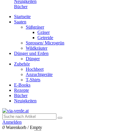
Neuigkeiten
Bücher
Startseite
Saaten
Süßgräser
Gräser
Getreide
Sprossen/ Microgrün
Wildkräuter
Dünger und Erden
Dünger
Zubehör
Hochbeet
Anzuchtgeräte
T-Shirts
E-Books
Rezepte
Bücher
Neuigkeiten
Anmelden
0
Warenkorb
/
Empty