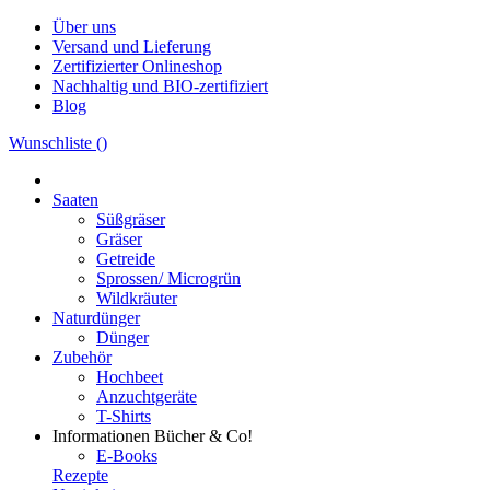
Über uns
Versand und Lieferung
Zertifizierter Onlineshop
Nachhaltig und BIO-zertifiziert
Blog
Wunschliste (
)
Saaten
Süßgräser
Gräser
Getreide
Sprossen/ Microgrün
Wildkräuter
Naturdünger
Dünger
Zubehör
Hochbeet
Anzuchtgeräte
T-Shirts
Informationen
Bücher & Co!
E-Books
Rezepte