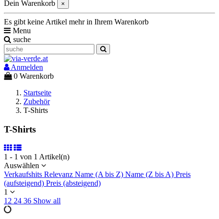
Dein Warenkorb
×
Es gibt keine Artikel mehr in Ihrem Warenkorb
Menu
suche
Anmelden
0
Warenkorb
Startseite
Zubehör
T-Shirts
T-Shirts
1 - 1 von 1 Artikel(n)
Auswählen
Verkaufshits
Relevanz
Name (A bis Z)
Name (Z bis A)
Preis
(aufsteigend)
Preis (absteigend)
1
12
24
36
Show all