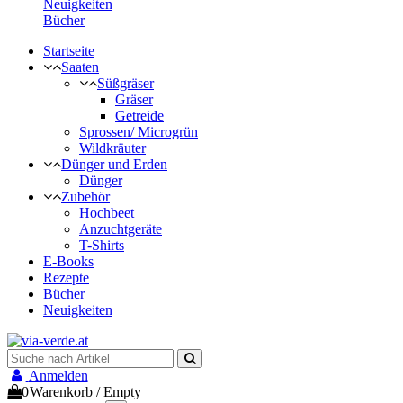
Neuigkeiten
Bücher
Startseite
Saaten
Süßgräser
Gräser
Getreide
Sprossen/ Microgrün
Wildkräuter
Dünger und Erden
Dünger
Zubehör
Hochbeet
Anzuchtgeräte
T-Shirts
E-Books
Rezepte
Bücher
Neuigkeiten
Anmelden
0
Warenkorb
/
Empty