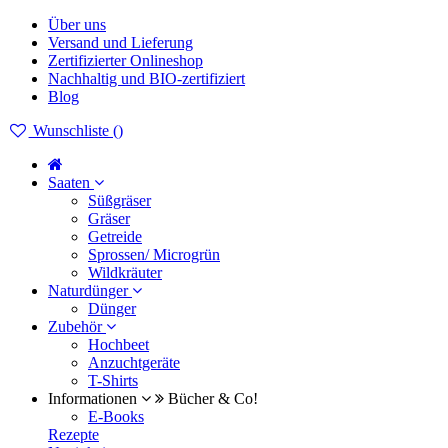
Über uns
Versand und Lieferung
Zertifizierter Onlineshop
Nachhaltig und BIO-zertifiziert
Blog
Wunschliste (
)
Saaten
Süßgräser
Gräser
Getreide
Sprossen/ Microgrün
Wildkräuter
Naturdünger
Dünger
Zubehör
Hochbeet
Anzuchtgeräte
T-Shirts
Informationen
Bücher & Co!
E-Books
Rezepte