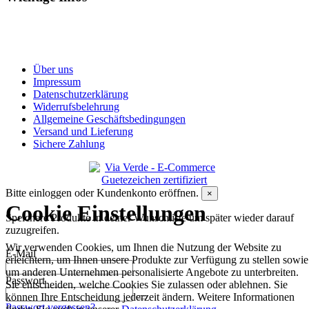
Über uns
Impressum
Datenschutzerklärung
Widerrufsbelehrung
Allgemeine Geschäftsbedingungen
Versand und Lieferung
Sichere Zahlung
Bitte einloggen oder Kundenkonto eröffnen.
×
Cookie Einstellungen
Speichere Produkte in deiner Wunschliste um später wieder darauf
zuzugreifen.
Wir verwenden Cookies, um Ihnen die Nutzung der Website zu
E-Mail
erleichtern, um Ihnen unsere Produkte zur Verfügung zu stellen sowie
um anderen Unternehmen personalisierte Angebote zu unterbreiten.
Passwort
Sie entscheiden, welche Cookies Sie zulassen oder ablehnen. Sie
können Ihre Entscheidung jederzeit ändern. Weitere Informationen
Passwort vergessen?