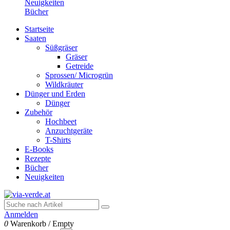
Neuigkeiten
Bücher
Startseite
Saaten
Süßgräser
Gräser
Getreide
Sprossen/ Microgrün
Wildkräuter
Dünger und Erden
Dünger
Zubehör
Hochbeet
Anzuchtgeräte
T-Shirts
E-Books
Rezepte
Bücher
Neuigkeiten
Anmelden
0
Warenkorb
/
Empty