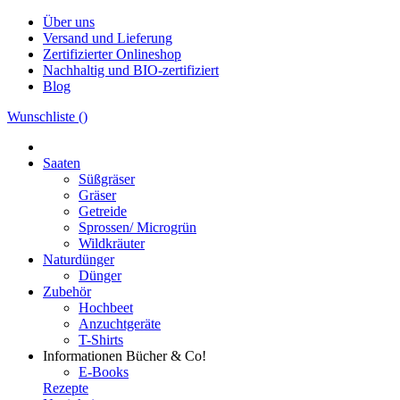
Über uns
Versand und Lieferung
Zertifizierter Onlineshop
Nachhaltig und BIO-zertifiziert
Blog
Wunschliste (
)
Saaten
Süßgräser
Gräser
Getreide
Sprossen/ Microgrün
Wildkräuter
Naturdünger
Dünger
Zubehör
Hochbeet
Anzuchtgeräte
T-Shirts
Informationen
Bücher & Co!
E-Books
Rezepte