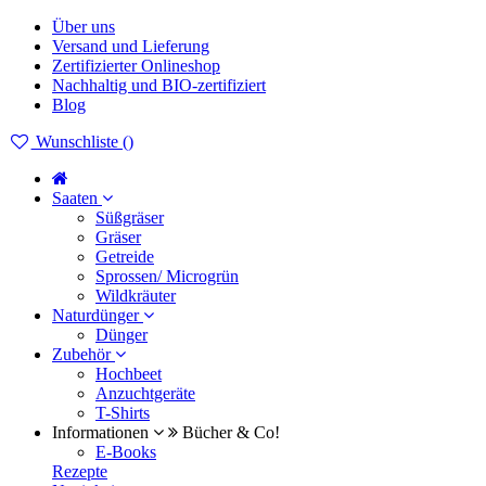
Über uns
Versand und Lieferung
Zertifizierter Onlineshop
Nachhaltig und BIO-zertifiziert
Blog
Wunschliste (
)
Saaten
Süßgräser
Gräser
Getreide
Sprossen/ Microgrün
Wildkräuter
Naturdünger
Dünger
Zubehör
Hochbeet
Anzuchtgeräte
T-Shirts
Informationen
Bücher & Co!
E-Books
Rezepte