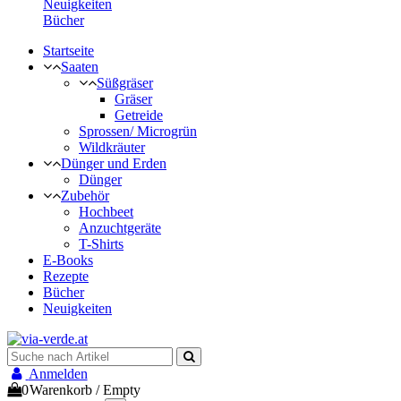
Neuigkeiten
Bücher
Startseite
Saaten
Süßgräser
Gräser
Getreide
Sprossen/ Microgrün
Wildkräuter
Dünger und Erden
Dünger
Zubehör
Hochbeet
Anzuchtgeräte
T-Shirts
E-Books
Rezepte
Bücher
Neuigkeiten
Anmelden
0
Warenkorb
/
Empty