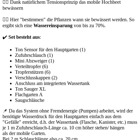
👉🏻 Dank natürlichem Tensionsprinzip das mobile Hochbeet
bewässern
👆🏻 Hier "bestimmen" die Pflanzen wann sie bewässert werden. So
ergibt sich eine
Wassereinsparung
von bis zu 70%.
✔️
Set besteht aus
:
Ton Sensor für den Hauptgarten (1)
Zufuhrschlauch (1)
Mini Abzweiger (1)
Verteiltropfer (6)
Tropferstützen (6)
Verschlusskappen (2)
Anschluss am integrierten Wassertank
Ton Sauger XL
Flachgarten A
Saugschläuche
📌 Da das System ohne Fremdenergie (Pumpen) arbeitet, wird der
benötigte Wasserdruck für den Hauptgarten einfach aus dem
"Gefälle" erreicht, d.h. der Wassertank (Flasche, Kanister, etc.) muss
je 1 m Zufuhrschlauch-Länge ca. 10 cm höher stehen/ hängen
als der mobile Garten.
Bei 2 m Schlauchlänge also ca. 20 cm.