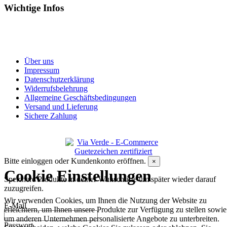
Wichtige Infos
Über uns
Impressum
Datenschutzerklärung
Widerrufsbelehrung
Allgemeine Geschäftsbedingungen
Versand und Lieferung
Sichere Zahlung
Bitte einloggen oder Kundenkonto eröffnen.
×
Cookie Einstellungen
Speichere Produkte in deiner Wunschliste um später wieder darauf
zuzugreifen.
Wir verwenden Cookies, um Ihnen die Nutzung der Website zu
E-Mail
erleichtern, um Ihnen unsere Produkte zur Verfügung zu stellen sowie
um anderen Unternehmen personalisierte Angebote zu unterbreiten.
Passwort