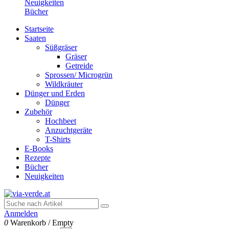
Neuigkeiten
Bücher
Startseite
Saaten
Süßgräser
Gräser
Getreide
Sprossen/ Microgrün
Wildkräuter
Dünger und Erden
Dünger
Zubehör
Hochbeet
Anzuchtgeräte
T-Shirts
E-Books
Rezepte
Bücher
Neuigkeiten
Anmelden
0
Warenkorb
/
Empty